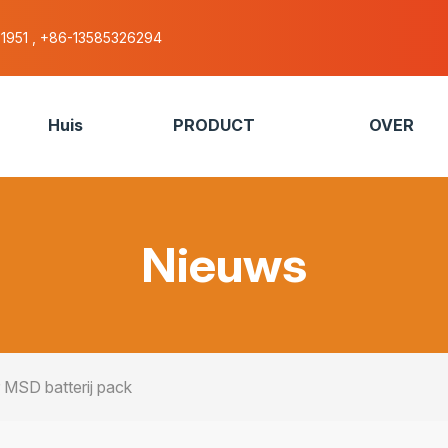
51951 , +86-13585326294
Huis
PRODUCT
OVER
Nieuws
 MSD batterij pack