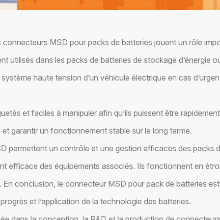
s connecteurs MSD pour packs de batteries jouent un rôle impor
 utilisés dans les packs de batteries de stockage d’énergie o
stème haute tension d’un véhicule électrique en cas d’urgence,
tés et faciles à manipuler afin qu’ils puissent être rapidemen
es et garantir un fonctionnement stable sur le long terme.
D permettent un contrôle et une gestion efficaces des packs d
ment efficace des équipements associés. Ils fonctionnent en ét
ble. En conclusion, le connecteur MSD pour pack de batteries es
rogrès et l’application de la technologie des batteries.
sée dans la conception, la R&D et la production de connecteurs