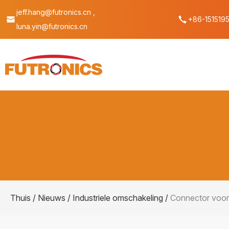
jeff.hang@futronics.cn ,
+86-151519
luna.yin@futronics.cn
Thuis
/
Nieuws
/
Industriele omschakeling
/
Connector voor