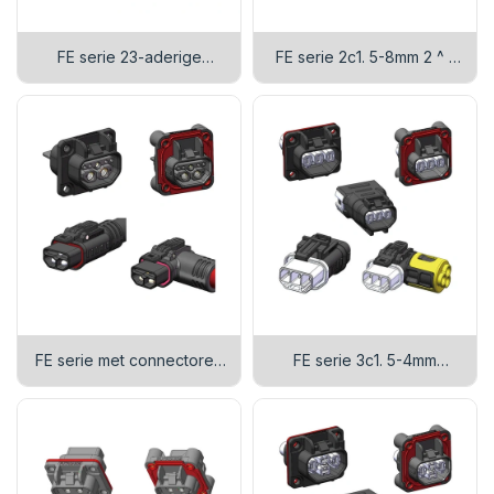
FE serie 23-aderige
FE serie 2c1. 5-8mm 2 ^ -
signaalconnector
connector
FE serie met connectoren
FE serie 3c1. 5-4mm
2C3.6+1C2.0+4C1.0
bouwconnector