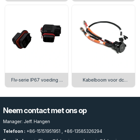
serie
aansluiting
Flv-serie IP67 voeding +
Kabelboom voor dc
signaal mix connector
oplader voor elektrische
(2+8/2+14)
auto's
Neem contact met ons op
Manager: Jeff. Hangen
Telefoon :
+86-15151951951
,
+86-13585326294