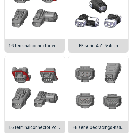
1.6 terminalconnector voor
FE serie 4c1. 5-4mm
4-aderige signalen van fe-
vierkante connector
serie
1.6 terminalconnector voor
FE serie bedradings-naar-
7-aderige signalen van FE
draad connector