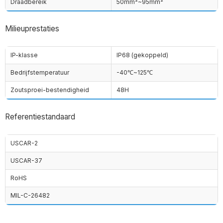
Draadbereik
50mm²~95mm²
Milieuprestaties
IP-klasse
IP68 (gekoppeld)
Bedrijfstemperatuur
-40℃~125℃
Zoutsproei-bestendigheid
48H
Referentiestandaard
USCAR-2
USCAR-37
RoHS
MIL-C-26482