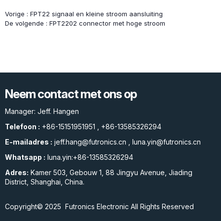
Vorige :
FPT22 signaal en kleine stroom aansluiting
De volgende :
FPT2202 connector met hoge stroom
Neem contact met ons op
Manager: Jeff. Hangen
Telefoon :
+86-15151951951
,
+86-13585326294
E-mailadres :
jeff.hang@futronics.cn
,
luna.yin@futronics.cn
Whatsapp :
luna.yin:+86-13585326294
Adres:
Kamer 503, Gebouw 1, 88 Jingyu Avenue, Jiading
District, Shanghai, China.
Copyright© 2025 Futronics Electronic All Rights Reserved