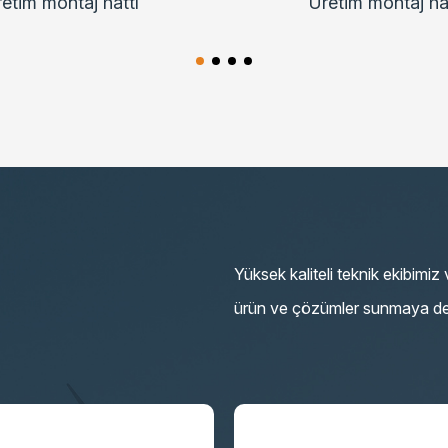
etim montaj hattı
Üretim montaj ha
Yüksek kaliteli teknik ekibimi
ürün ve çözümler sunmaya d