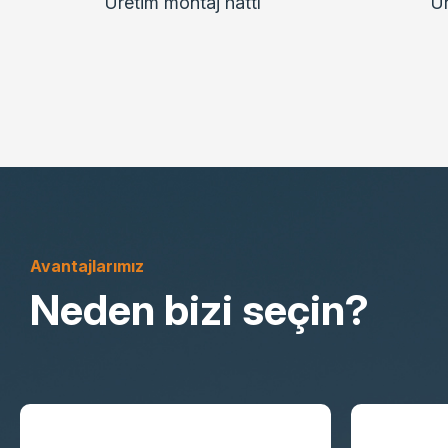
Üretim montaj hattı
Ür
Avantajlarımız
Neden bizi seçin?