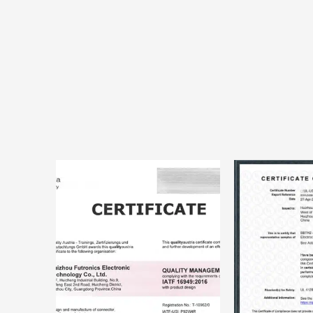
sarma 
sıkış
hass
ekipm
ekipman
olma