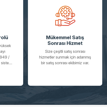
rolü
Mükemmel Satış
Sonrası Hizmet
 yüksek
mayı
Size çeşitli satış sonrası
6949 /
hizmetler sunmak için adanmış
sistemi,
bir satış sonrası ekibimiz var.
etimi,
etimi ve
kleştirdi
oyunca
 onur