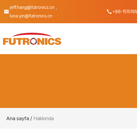
jeff.hang@futronics.cn ,
+86-151519
luna.yin@futronics.cn
Ana sayfa
/
Hakkında