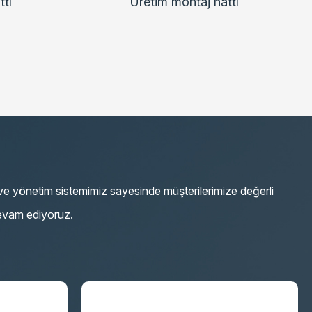
ttı
Üretim montaj hattı
z ve yönetim sistemimiz sayesinde müşterilerimize değerli
evam ediyoruz.