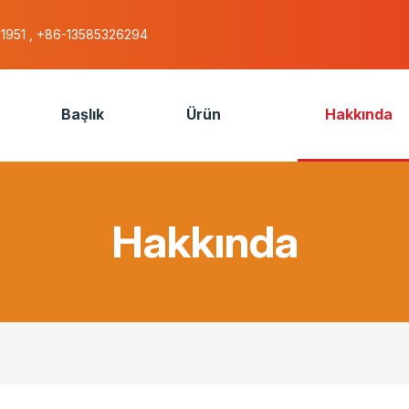
51951 , +86-13585326294
Başlık
Ürün
Hakkında
Hakkında