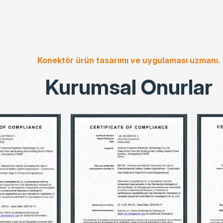
makinesi, yarı otomatik
tırma makinesi, yüksek
asiyetli görüntü test
anları, çok işlevli test
ları ve test yatağı dahil
Konektör ürün tasarımı ve uygulaması uzmanı.
k üzere 100'den fazla
Kurumsal Onurlar