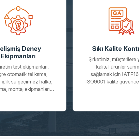
elişmiş Deney
Sıkı Kalite Kont
Ekipmanları
Şirketimiz, müşterilere
retim test ekipmanları,
kaliteli ürünler sun
re otomatik tel kırma,
sağlamak için IATF1
iplik su geçirmez halka,
ISO9001 kalite güvence 
ırma, montaj ekipmanları,
tam olarak sistem den
k koaksiyel kablo takımı
süreç denetimi, ürün den
e ekipmanları, otomatik
hiyerarşik denetimi gerçe
al doldurma makinesi,
ve sürdürdü, yıllar b
ik enjeksiyon kalıplama
müşterilerden birçok
nesi, otomatik direnç
kazandı.
ak makinesi, otomatik