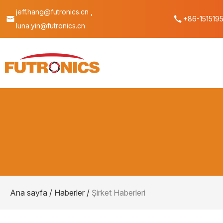
jeff.hang@futronics.cn ,
+86-151519
luna.yin@futronics.cn
Ana sayfa
/
Haberler
/
Şirket Haberleri