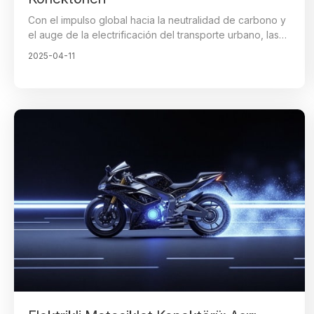
Con el impulso global hacia la neutralidad de carbono y
el auge de la electrificación del transporte urbano, las
motocicletas eléctricas, triciclos, bicicletas de playa y
2025-04-11
otros vehículos de micromovilidad están surgiendo
como las principales opciones ecológicas para viajes y
logística de corta distancia. Para 2025, se proyecta que
las ventas mundiales de motocicletas eléctricas
aumenten en un 20%. El conector, que actúa como el
núcleo crucial para la transmisión de energía y señales,
desempeña un papel vital en garantizar el
funcionamiento estable y la seguridad de estos
vehículos.