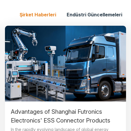
Şirket Haberleri
Endüstri Güncellemeleri
Advantages of Shanghai Futronics
Electronics' ESS Connector Products
In the rapidly evolving landscape of global energy