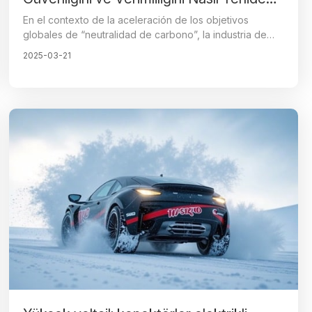
Şekillendiriyor
En el contexto de la aceleración de los objetivos
globales de “neutralidad de carbono”, la industria de
vehículos eléctricos está experimentando una
2025-03-21
revolución sin precedentes. Como componente clave
en la transmisión de energía y el control de señales de
los vehículos eléctricos, el rendimiento de los
conectores de alta tensión determina directamente la
seguridad y confiabilidad del vehículo.