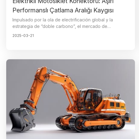
Elektrikli Motosiklet Konektörü: Aşırı
Performanslı Çatlama Aralığı Kaygısı
Impulsado por la ola de electrificación global y la
estrategia de “doble carbono”, el mercado de
motocicletas eléctricas ha experimentado un
2025-03-21
crecimiento explosivo. Según los datos, las ventas
mundiales de motocicletas eléctricas superarán los 50
millones de unidades en 2025, con una tasa de
crecimiento anual compuesta superior al 18%. Como
núcleo de la transmisión de energía del vehículo, la
fiabilidad de los conectores de alto rendimiento
determina directamente la autonomía del vehículo y la
seguridad del usuario. Futronics se ha convertido en el
socio principal de los fabricantes de motocicletas
eléctricas gracias a tres grandes avances tecnológicos:
certificación impermeable IP68, capacidad de corriente
ultraalta de 200A y rango de temperatura completa de
-40°C a 125°C. Futronics ha resuelto los puntos críticos
de la industria con su tecnología innovadora y ha
redefinido el valor de referencia de los conectores,
consolidándose como socio estratégico de los