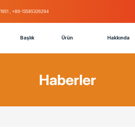
51951 , +86-13585326294
Başlık
Ürün
Hakkında
Haberler