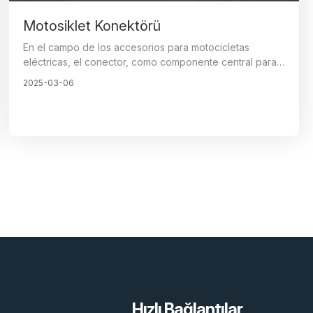
Motosiklet Konektörü
En el campo de los accesorios para motocicletas
eléctricas, el conector, como componente central para
la transmisión de energía, tiene un impacto directo en la
2025-03-06
autonomía y seguridad de toda la motocicleta, siendo
un componente clave para garantizar conexiones
confiables y un funcionamiento fluido de los diversos
sistemas eléctricos de la moto.
Hızlı Bağlantılar