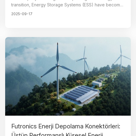
transition, Energy Storage Systems (ESS) have become
the cornerstone of renewable energy integration and
2025-09-17
grid stability.
Futronics Enerji Depolama Konektörleri:
Üstün Performanslı Küresel Enerji