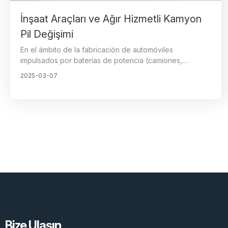
fabricantes de motocicletas eléctricas.
İnşaat Araçları ve Ağır Hizmetli Kamyon
Pil Değişimi
En el ámbito de la fabricación de automóviles
impulsados por baterías de potencia (camiones,
maquinaria de construcción y otros equipos), los
2025-03-07
camiones pesados eléctricos han experimentado un
gran auge, conocidos por su eficiencia económica y
estabilidad, y han ganado la preferencia de muchos
fabricantes. En este contexto, los conectores eléctricos
desempeñan un papel insustituible, ya que son
componentes clave para garantizar el funcionamiento
normal del automóvil (equipo), y su calidad y proceso
de fabricación tienen un impacto importante en el
rendimiento general del vehículo.
Bize Ulaşın