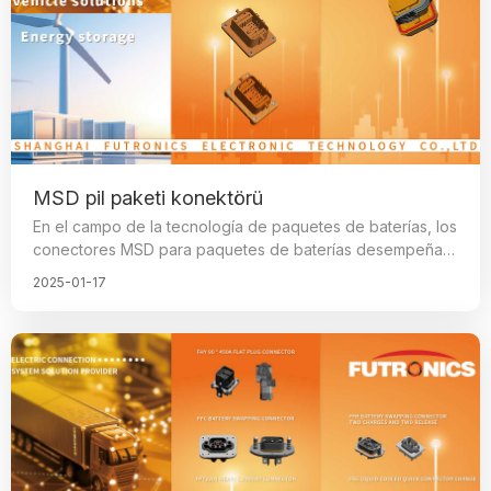
MSD pil paketi konektörü
En el campo de la tecnología de paquetes de baterías, los
conectores MSD para paquetes de baterías desempeñan
un papel importante, ya que son un componente clave
2025-01-17
para la operación segura de los paquetes de baterías y
se utilizan comúnmente en paquetes de baterías de
almacenamiento de energía o secciones de baterías de
potencia de vehículos eléctricos para fusionar
automáticamente o desconectar manualmente el sistema
de alto voltaje en caso de emergencia, garantizando así la
seguridad del vehículo, del personal o del sistema de
almacenamiento de energía.