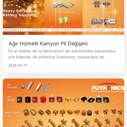
Ağır Hizmetli Kamyon Pil Değişimi
En el ámbito de la fabricación de automóviles impulsados
por baterías de potencia (camiones, maquinaria de
construcción y otros equipos), los camiones pesados
2025-01-17
eléctricos han experimentado un auge significativo,
conocidos por su eficiencia económica y estabilidad,
ganándose la preferencia de muchos fabricantes. En este
contexto, los conectores eléctricos juegan un papel
insustituible, ya que son componentes clave para
garantizar el funcionamiento normal del vehículo o equipo,
y su calidad y proceso de fabricación tienen un impacto
importante en el rendimiento general del automóvil.