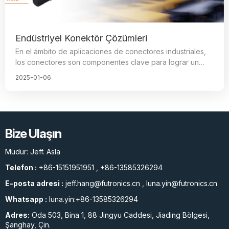
Endüstriyel Konektör Çözümleri
En el ámbito de aplicaciones de conectores industriales,
los conectores son componentes clave para lograr un
funcionamiento estable de los equipos industriales,
2025-01-06
encargándose de transmitir energía, señales, medios
refrigerantes por líquido, entre otros, cada uno de los
cuales desempeña un papel vital en el rendimiento del
equipo industrial.
Bize Ulaşın
Müdür: Jeff. Asla
Telefon :
+86-15151951951
,
+86-13585326294
E-posta adresi :
jeff.hang@futronics.cn
,
luna.yin@futronics.cn
Whatsapp :
luna.yin:+86-13585326294
Adres:
Oda 503, Bina 1, 88 Jingyu Caddesi, Jiading Bölgesi,
Şanghay, Çin.