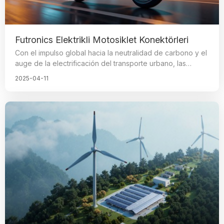
Futronics Elektrikli Motosiklet Konektörleri
Con el impulso global hacia la neutralidad de carbono y el
auge de la electrificación del transporte urbano, las
motocicletas eléctricas, triciclos, bicicletas de playa y
2025-04-11
otros vehículos de micromovilidad están surgiendo como
las principales opciones ecológicas para viajes y logística
de corta distancia. Para 2025, se proyecta que las ventas
mundiales de motocicletas eléctricas aumenten en un
20%. El conector, que actúa como el núcleo crucial para la
transmisión de energía y señales, desempeña un papel
vital en garantizar el funcionamiento estable y la
seguridad de estos vehículos.