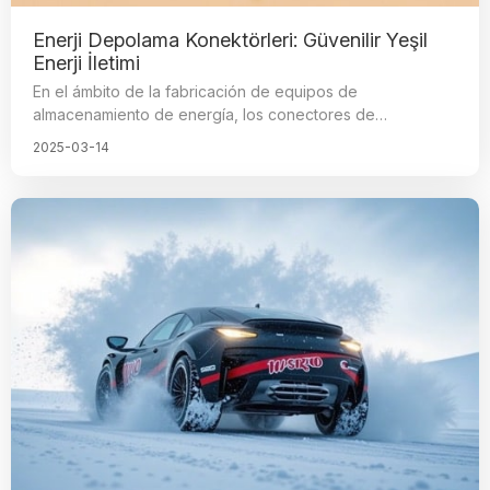
los fabricantes de motocicletas eléctricas.
Enerji Depolama Konektörleri: Güvenilir Yeşil
Enerji İletimi
En el ámbito de la fabricación de equipos de
almacenamiento de energía, los conectores de
almacenamiento de energía son componentes clave que
2025-03-14
conectan la transmisión de energía y de señales,
haciendo posible la inteligencia y visualización del sistema
energético. Facilitan la comprensión y el control de las
condiciones de funcionamiento de varios componentes, y
son las piezas centrales del equipo de almacenamiento
de energía para un funcionamiento seguro y eficiente. El
nivel de fabricación de estos conectores influye
directamente en la seguridad y eficiencia del
funcionamiento del equipo de almacenamiento de
energía.