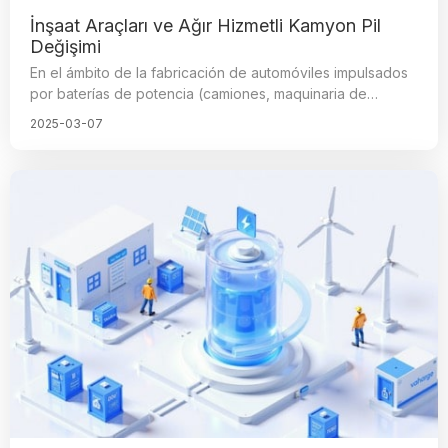
İnşaat Araçları ve Ağır Hizmetli Kamyon Pil
Değişimi
En el ámbito de la fabricación de automóviles impulsados
por baterías de potencia (camiones, maquinaria de
construcción y otros equipos), los camiones pesados
2025-03-07
eléctricos han experimentado un gran auge, conocidos
por su eficiencia económica y estabilidad, y han ganado
la preferencia de muchos fabricantes. En este contexto,
los conectores eléctricos desempeñan un papel
insustituible, ya que son componentes clave para
garantizar el funcionamiento normal del automóvil
(equipo), y su calidad y proceso de fabricación tienen un
impacto importante en el rendimiento general del vehículo.