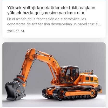
Yüksek voltajlı konektörler elektrikli araçların
yüksek hızda gelişmesine yardımcı olur
En el ámbito de la fabricación de automóviles, los
conectores de alta tensión desempeñan un papel crucial,
ya que son elementos clave para garantizar el
2025-03-14
funcionamiento estable de los sistemas automotrices.
Estos conectores son responsables de conectar circuitos
de alta tensión para suministrar energía, asegurando la
transmisión de electricidad de manera eficiente, segura y
estable entre los diversos componentes del vehículo. El
rendimiento y la calidad de estos conectores afectan
directamente la seguridad y el confort del automóvil.