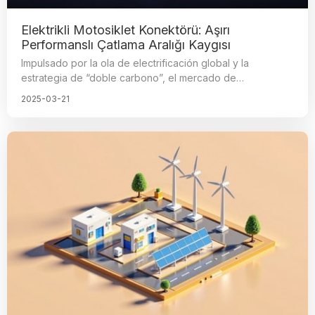
Elektrikli Motosiklet Konektörü: Aşırı
Performanslı Çatlama Aralığı Kaygısı
Impulsado por la ola de electrificación global y la
estrategia de “doble carbono”, el mercado de
motocicletas eléctricas ha experimentado un crecimiento
2025-03-21
explosivo. Según los datos, las ventas mundiales de
motocicletas eléctricas superarán los 50 millones de
unidades en 2025, con una tasa de crecimiento anual
compuesta superior al 18%. Como núcleo de la transmisión
de energía del vehículo, la fiabilidad de los conectores de
alto rendimiento determina directamente la autonomía del
vehículo y la seguridad del usuario. Futronics se ha
convertido en el socio principal de los fabricantes de
motocicletas eléctricas gracias a tres grandes avances
tecnológicos: certificación impermeable IP68, capacidad
de corriente ultraalta de 200A y rango de temperatura
completa de -40°C a 125°C. Futronics ha resuelto los
puntos críticos de la industria con su tecnología
innovadora y ha redefinido el valor de referencia de los
conectores, consolidándose como socio estratégico de