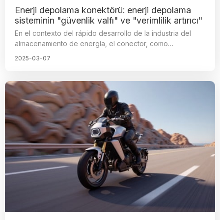
Enerji depolama konektörü: enerji depolama
sisteminin "güvenlik valfı" ve "verimlilik artırıcı"
En el contexto del rápido desarrollo de la industria del
almacenamiento de energía, el conector, como
componente clave del sistema de almacenamiento de
2025-03-07
energía, ocupa una posición cada vez más prominente.
Por lo tanto, el conector eléctrico tiene la misión de
garantizar la seguridad, alta eficiencia y conectividad,
estando directamente relacionado con la eficiencia
operativa y la estabilidad del sistema de almacenamiento
de energía.